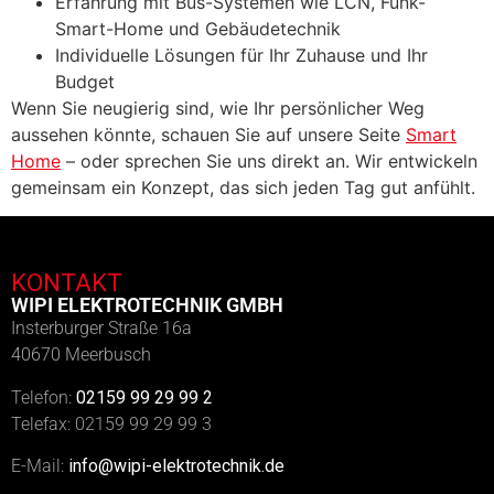
Erfahrung mit Bus-Systemen wie LCN, Funk-
Smart-Home und Gebäudetechnik
Individuelle Lösungen für Ihr Zuhause und Ihr
Budget
Wenn Sie neugierig sind, wie Ihr persönlicher Weg
aussehen könnte, schauen Sie auf unsere Seite
Smart
Home
– oder sprechen Sie uns direkt an. Wir entwickeln
gemeinsam ein Konzept, das sich jeden Tag gut anfühlt.
KONTAKT
WIPI ELEKTROTECHNIK GMBH
Insterburger Straße 16a
40670 Meerbusch
Telefon:
02159 99 29 99 2
Telefax: 02159 99 29 99 3
E-Mail:
info@wipi-elektrotechnik.de