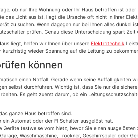
e Frage, ob nur Ihre Wohnung oder Ihr Haus betroffen ist o
das Licht aus ist, liegt die Ursache oft nicht in Ihrer Ele
rät zu suchen. Wenn dagegen nur bei Ihnen alles dunkel ist
utzschalter prüfen. Genau diese Unterscheidung spart Zeit 
aus liegt, helfen wir Ihnen über unsere
Elektrotechnik
Leist
r kurzfristig wieder Spannung auf die Leitung zu bekomme
prüfen können
matisch einen Notfall. Gerade wenn keine Auffälligkeiten 
n selbst durchführen. Wichtig ist, dass Sie nur die sicher
beiten. Es geht zuerst darum, ob ein Leitungsschutzschalte
das ganze Haus betroffen sind.
 ein Automat oder der FI Schalter ausgelöst hat.
e Geräte testweise vom Netz, bevor Sie einen ausgelösten S
Garage, Waschmaschine, Trockner, Geschirrspüler oder Gerä